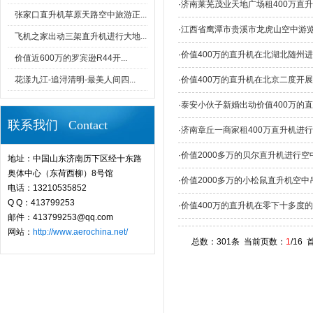
·
济南莱芜茂业天地广场租400万直
张家口直升机草原天路空中旅游正...
·
江西省鹰潭市贵溪市龙虎山空中游
飞机之家出动三架直升机进行大地...
·
价值400万的直升机在北湖北随州
价值近600万的罗宾逊R44开...
花漾九江-追浔清明-最美人间四...
·
价值400万的直升机在北京二度开
·
泰安小伙子新婚出动价值400万的
联系我们 Contact
·
济南章丘一商家租400万直升机进
·
价值2000多万的贝尔直升机进行空
地址：中国山东济南历下区经十东路
奥体中心（东荷西柳）8号馆
·
价值2000多万的小松鼠直升机空中
电话：13210535852
Q Q：413799253
·
价值400万的直升机在零下十多度
邮件：413799253@qq.com
网站：
http://www.aerochina.net/
总数：301条 当前页数：
1
/16