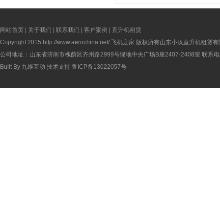
网站首页
|
关于我们
|
联系我们
|
客户案例
|
直升机租赁
Copyright 2015
http://www.aerochina.net/
飞机之家 版权所有山东小汉直升机租赁有
公司地址：山东省济南市槐荫区齐州路2999号绿地中央广场B座2407-2408室 联系电话：
Built By
九维互动
技术支持
鲁ICP备13022057号