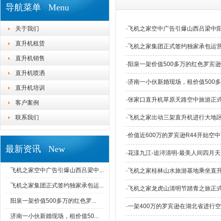
导航菜单 Menu
关于我们
·
飞机之家空中广告引爆山西吕梁中
直升机租赁
·
飞机之家集团正式签约独家承包运
直升机销售
·
阳泉一架价值500多万的红色罗宾
直升机喷洒
·
济南一小伙新婚现场，租价值500
直升机培训
·
张家口直升机草原天路空中旅游正
客户案例
联系我们
·
飞机之家出动三架直升机进行大地
·
价值近600万的罗宾逊R44开始空
最新资讯 New
·
花漾九江-追浔清明-最美人间四月天
飞机之家空中广告引爆山西吕梁中...
·
飞机之家桂林山水旅游基地乘坐直
飞机之家集团正式签约独家承包运...
·
飞机之家龙虎山清明节踏青之旅正
阳泉一架价值500多万的红色罗...
·
一架400万的罗宾逊在湖北省进行
济南一小伙新婚现场，租价值50...