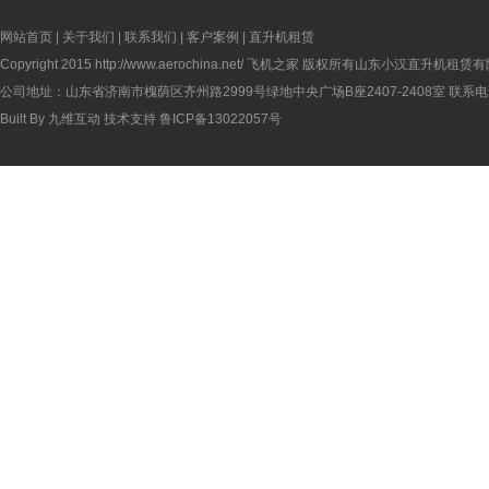
网站首页
|
关于我们
|
联系我们
|
客户案例
|
直升机租赁
Copyright 2015
http://www.aerochina.net/
飞机之家 版权所有山东小汉直升机租赁有
公司地址：山东省济南市槐荫区齐州路2999号绿地中央广场B座2407-2408室 联系电话：
Built By
九维互动
技术支持
鲁ICP备13022057号