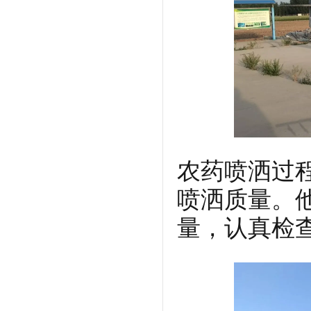
农药喷洒过
喷洒质量。
量，认真检