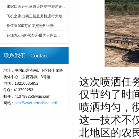
张家口直升机草原天路空中旅游正...
飞机之家出动三架直升机进行大地...
价值近600万的罗宾逊R44开...
花漾九江-追浔清明-最美人间四...
联系我们 Contact
地址：中国山东济南历下区经十东路
奥体中心（东荷西柳）8号馆
这次喷洒任
电话：13210535852
Q Q：413799253
仅节约了时
邮件：413799253@qq.com
网站：
http://www.aerochina.net/
喷洒均匀，
这一技术不
北地区的农