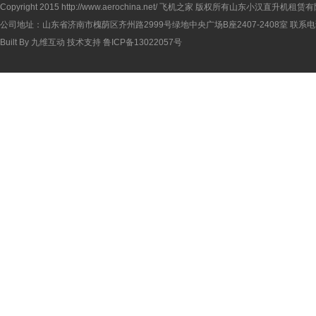
Copyright 2015
http://www.aerochina.net/
飞机之家 版权所有山东小汉直升机租赁有
公司地址：山东省济南市槐荫区齐州路2999号绿地中央广场B座2407-2408室 联系电话：
Built By
九维互动
技术支持
鲁ICP备13022057号