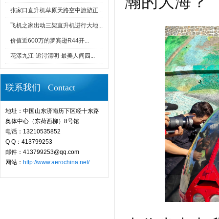
瀚的大海？
张家口直升机草原天路空中旅游正...
飞机之家出动三架直升机进行大地...
价值近600万的罗宾逊R44开...
花漾九江-追浔清明-最美人间四...
联系我们 Contact
地址：中国山东济南历下区经十东路
奥体中心（东荷西柳）8号馆
电话：13210535852
Q Q：413799253
邮件：413799253@qq.com
网站：
http://www.aerochina.net/