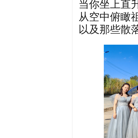
当你坐上直
从空中俯瞰
以及那些散